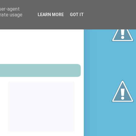
user-agent
erate usage
LEARN MORE
GOT IT