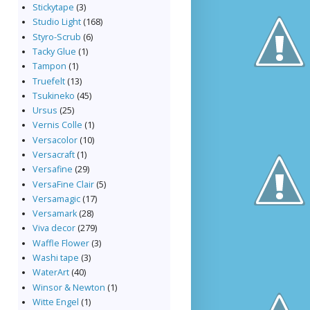
Stickytape
(3)
Studio Light
(168)
Styro-Scrub
(6)
Tacky Glue
(1)
Tampon
(1)
Truefelt
(13)
Tsukineko
(45)
Ursus
(25)
Vernis Colle
(1)
Versacolor
(10)
Versacraft
(1)
Versafine
(29)
VersaFine Clair
(5)
Versamagic
(17)
Versamark
(28)
Viva decor
(279)
Waffle Flower
(3)
Washi tape
(3)
WaterArt
(40)
Winsor & Newton
(1)
Witte Engel
(1)