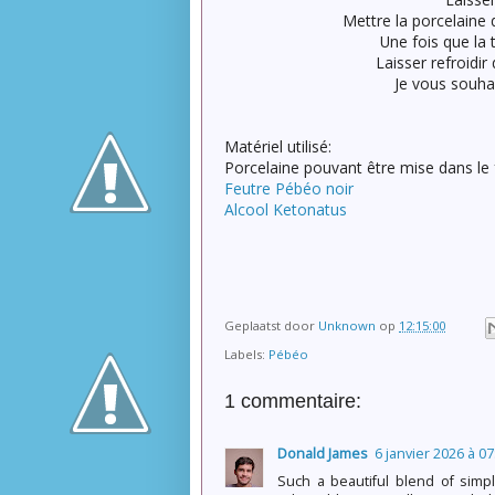
Mettre la porcelaine
Une fois que la 
Laisser refroidir
Je vous souha
Matériel utilisé:
Porcelaine pouvant être mise dans le
Feutre Pébéo noir
Alcool Ketonatus
Geplaatst door
Unknown
op
12:15:00
Labels:
Pébéo
1 commentaire:
Donald James
6 janvier 2026 à 07
Such a beautiful blend of simp