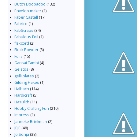
Dutch Doobadoo
(132)
Envelop maker
(1)
Faber Castell
(17)
Fabrico
(1)
FabScraps
(34)
Fabulous Foil
(1)
flaxcord
(2)
Flock Powder
(3)
Folia
(15)
Gansai Tambi
(4)
Gelatos
(8)
gelli plates
(2)
Gilding Flakes
(1)
Halbach
(114)
Hardicraft
(5)
Hasulith
(11)
Hobby Crafting Fun
(210)
Impress
(1)
Janneke Brinkman
(2)
JEJE
(48)
Jo Sonja
(38)