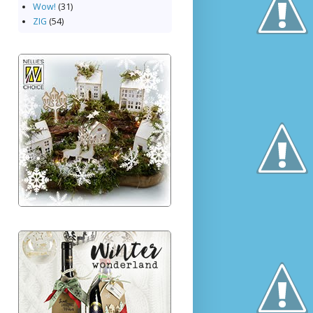
Wow!
(31)
ZIG
(54)