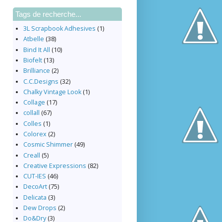
Tags de recherche...
3L Scrapbook Adhesives
(1)
Atbelle
(38)
Bind It All
(10)
Biofelt
(13)
Brilliance
(2)
C.C.Designs
(32)
Chalky Vintage Look
(1)
Collage
(17)
collall
(67)
Colles
(1)
Colorex
(2)
Cosmic Shimmer
(49)
Creall
(5)
Creative Expressions
(82)
CUT-IES
(46)
DecoArt
(75)
Delicata
(3)
Dew Drops
(2)
Do&Dry
(3)