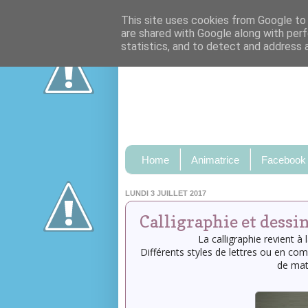
This site uses cookies from Google to d
are shared with Google along with perf
statistics, and to detect and address 
Home
Animatrice
Facebook
LUNDI 3 JUILLET 2017
Calligraphie et dessi
La calligraphie revient à 
Différents styles de lettres ou en c
de maté