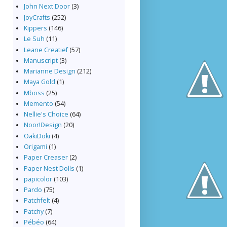
John Next Door
(3)
JoyCrafts
(252)
Kippers
(146)
Le Suh
(11)
Leane Creatief
(57)
Manuscript
(3)
Marianne Design
(212)
Maya Gold
(1)
Mboss
(25)
Memento
(54)
Nellie's Choice
(64)
Noor!Design
(20)
OakiDoki
(4)
Origami
(1)
Paper Creaser
(2)
Paper Nest Dolls
(1)
papicolor
(103)
Pardo
(75)
Patchfelt
(4)
Patchy
(7)
Pébéo
(64)