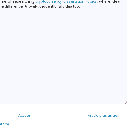
ed me of researching
cryptocurrency dissertation topics
, where clear
e difference. A lovely, thoughtful gift idea too.
Accueil
Article plus ancien
Atom)