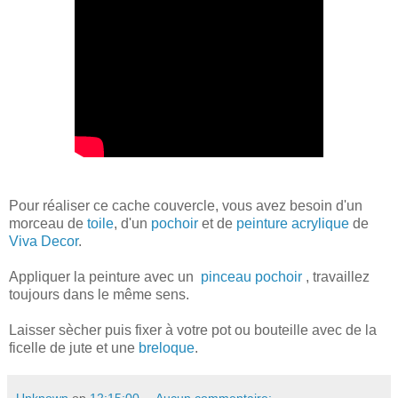
Pour réaliser ce cache couvercle, vous avez besoin d'un
morceau de
toile
, d'un
pochoir
et de
peinture acrylique
de
Viva Decor
.
Appliquer la peinture avec un
pinceau pochoir
, travaillez
toujours dans le même sens.
Laisser sècher puis fixer à votre pot ou bouteille avec de la
ficelle de jute et une
breloque
.
Unknown
op
12:15:00
Aucun commentaire: