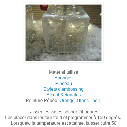
Matériel utilisé
Eponges
Pinceau
Stylets d'embossing
Alcool Ketonatus
Peinture Pébéo:
Orange
-
Blanc
-
noir
Laisser les vases sècher 24 heures.
Les placer dans ler four froid et programmer à 150 degrés.
Lorsquew la température est atteinte, laisser cuire 50