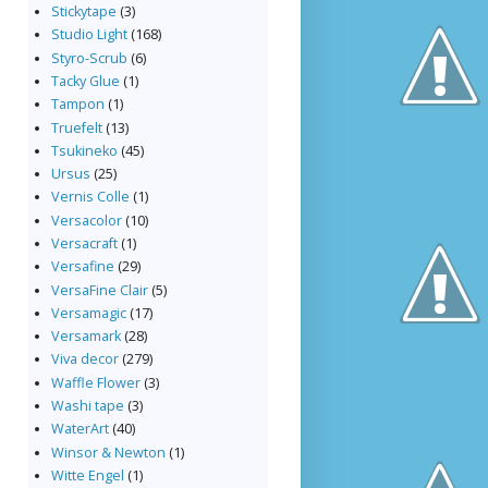
Stickytape
(3)
Studio Light
(168)
Styro-Scrub
(6)
Tacky Glue
(1)
Tampon
(1)
Truefelt
(13)
Tsukineko
(45)
Ursus
(25)
Vernis Colle
(1)
Versacolor
(10)
Versacraft
(1)
Versafine
(29)
VersaFine Clair
(5)
Versamagic
(17)
Versamark
(28)
Viva decor
(279)
Waffle Flower
(3)
Washi tape
(3)
WaterArt
(40)
Winsor & Newton
(1)
Witte Engel
(1)