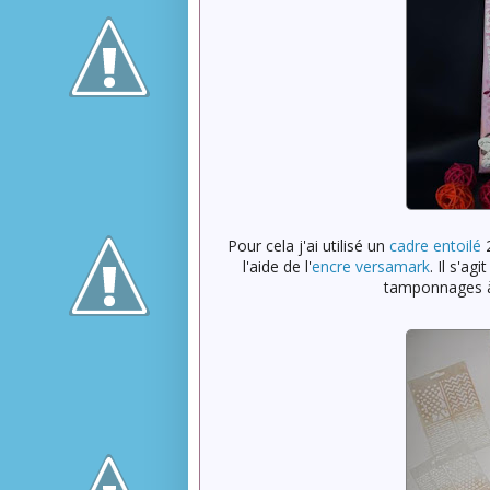
Pour cela j'ai utilisé un
cadre entoilé
2
l'aide de l'
encre versamark
. Il s'ag
tamponnages à 