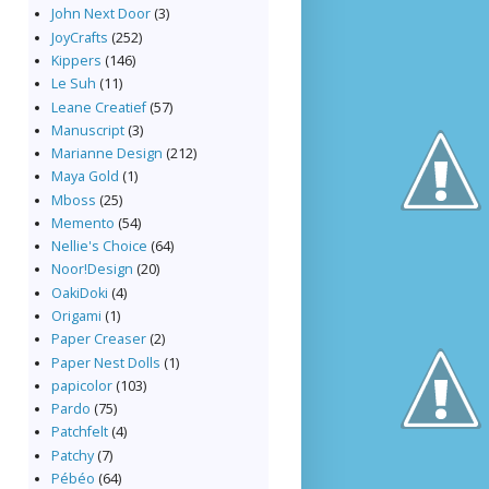
John Next Door
(3)
JoyCrafts
(252)
Kippers
(146)
Le Suh
(11)
Leane Creatief
(57)
Manuscript
(3)
Marianne Design
(212)
Maya Gold
(1)
Mboss
(25)
Memento
(54)
Nellie's Choice
(64)
Noor!Design
(20)
OakiDoki
(4)
Origami
(1)
Paper Creaser
(2)
Paper Nest Dolls
(1)
papicolor
(103)
Pardo
(75)
Patchfelt
(4)
Patchy
(7)
Pébéo
(64)