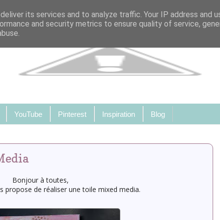
eliver its services and to analyze traffic. Your IP address and 
ormance and security metrics to ensure quality of service, gen
abuse.
YouTube
Pinterest
Inspiration
Blog
Media
Bonjour à toutes,
s propose de réaliser une toile mixed media.