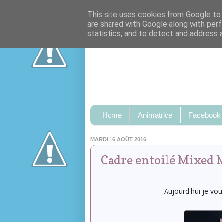
This site uses cookies from Google to d
are shared with Google along with perf
statistics, and to detect and address 
Home
Animatrice
Facebook
MARDI 16 AOÛT 2016
Cadre entoilé Mixed 
Aujourd'hui je vou