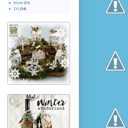
Wow!
(31)
ZIG
(54)