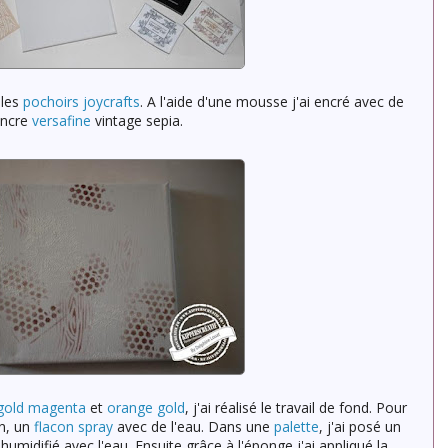
 les
pochoirs joycrafts
. A l'aide d'une mousse j'ai encré avec de
encre
versafine
vintage sepia.
gold magenta
et
orange gold
, j'ai réalisé le travail de fond. Pour
on, un
flacon spray
avec de l'eau. Dans une
palette
, j'ai posé un
humidifié avec l'eau. Ensuite grâce à l'éponge j'ai appliqué la