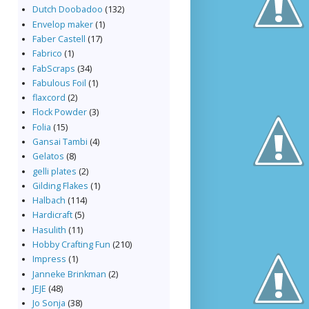
Dutch Doobadoo
(132)
Envelop maker
(1)
Faber Castell
(17)
Fabrico
(1)
FabScraps
(34)
Fabulous Foil
(1)
flaxcord
(2)
Flock Powder
(3)
Folia
(15)
Gansai Tambi
(4)
Gelatos
(8)
gelli plates
(2)
Gilding Flakes
(1)
Halbach
(114)
Hardicraft
(5)
Hasulith
(11)
Hobby Crafting Fun
(210)
Impress
(1)
Janneke Brinkman
(2)
JEJE
(48)
Jo Sonja
(38)