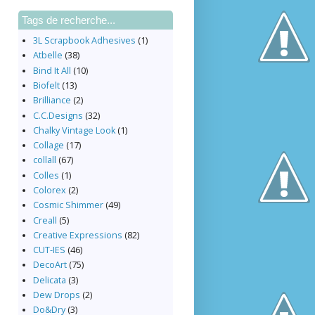
Tags de recherche...
3L Scrapbook Adhesives
(1)
Atbelle
(38)
Bind It All
(10)
Biofelt
(13)
Brilliance
(2)
C.C.Designs
(32)
Chalky Vintage Look
(1)
Collage
(17)
collall
(67)
Colles
(1)
Colorex
(2)
Cosmic Shimmer
(49)
Creall
(5)
Creative Expressions
(82)
CUT-IES
(46)
DecoArt
(75)
Delicata
(3)
Dew Drops
(2)
Do&Dry
(3)