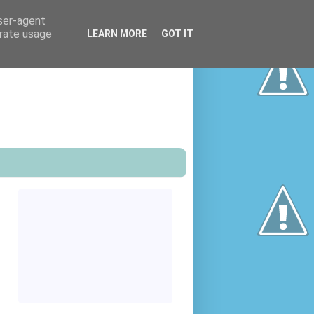
user-agent
erate usage
LEARN MORE
GOT IT