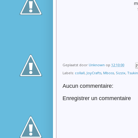
m
Geplaatst door
Unknown
op
12:10:00
Labels:
collall
,
JoyCrafts
,
Mboss
,
Sizzix
,
Tsuki
Aucun commentaire:
Enregistrer un commentaire