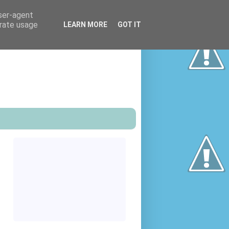
user-agent
erate usage
LEARN MORE
GOT IT