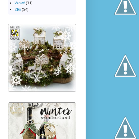
Wow!
(31)
ZIG
(54)