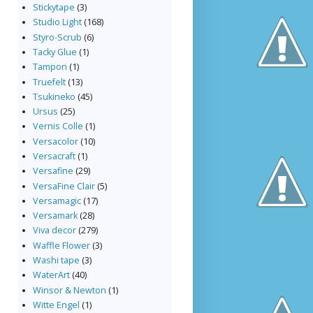
Stickytape
(3)
Studio Light
(168)
Styro-Scrub
(6)
Tacky Glue
(1)
Tampon
(1)
Truefelt
(13)
Tsukineko
(45)
Ursus
(25)
Vernis Colle
(1)
Versacolor
(10)
Versacraft
(1)
Versafine
(29)
VersaFine Clair
(5)
Versamagic
(17)
Versamark
(28)
Viva decor
(279)
Waffle Flower
(3)
Washi tape
(3)
WaterArt
(40)
Winsor & Newton
(1)
Witte Engel
(1)