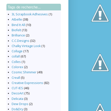
Tags de recherche...
3L Scrapbook Adhesives
(1)
Atbelle
(38)
Bind It All
(10)
Biofelt
(13)
Brilliance
(2)
C.C.Designs
(32)
Chalky Vintage Look
(1)
Collage
(17)
collall
(67)
Colles
(1)
Colorex
(2)
Cosmic Shimmer
(49)
Creall
(5)
Creative Expressions
(82)
CUT-IES
(46)
DecoArt
(75)
Delicata
(3)
Dew Drops
(2)
Do&Dry
(3)