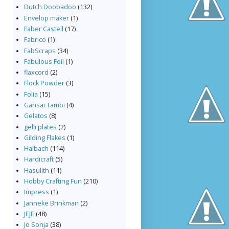
Dutch Doobadoo
(132)
Envelop maker
(1)
Faber Castell
(17)
Fabrico
(1)
FabScraps
(34)
Fabulous Foil
(1)
flaxcord
(2)
Flock Powder
(3)
Folia
(15)
Gansai Tambi
(4)
Gelatos
(8)
gelli plates
(2)
Gilding Flakes
(1)
Halbach
(114)
Hardicraft
(5)
Hasulith
(11)
Hobby Crafting Fun
(210)
Impress
(1)
Janneke Brinkman
(2)
JEJE
(48)
Jo Sonja
(38)