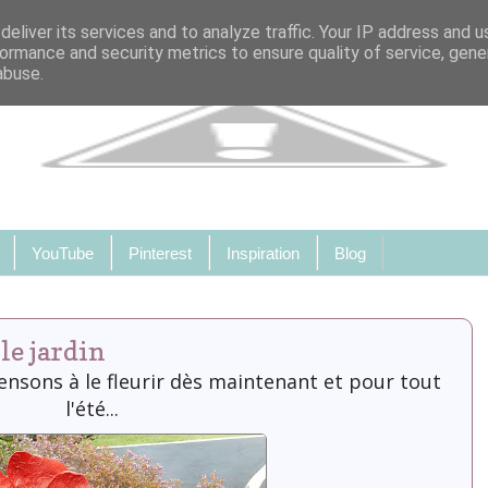
eliver its services and to analyze traffic. Your IP address and 
ormance and security metrics to ensure quality of service, gen
abuse.
YouTube
Pinterest
Inspiration
Blog
le jardin
ensons à le fleurir dès maintenant et pour tout
l'été...