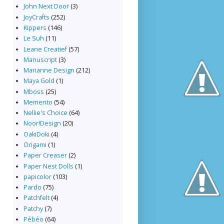
John Next Door
(3)
JoyCrafts
(252)
Kippers
(146)
Le Suh
(11)
Leane Creatief
(57)
Manuscript
(3)
Marianne Design
(212)
Maya Gold
(1)
Mboss
(25)
Memento
(54)
Nellie's Choice
(64)
Noor!Design
(20)
OakiDoki
(4)
Origami
(1)
Paper Creaser
(2)
Paper Nest Dolls
(1)
papicolor
(103)
Pardo
(75)
Patchfelt
(4)
Patchy
(7)
Pébéo
(64)