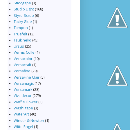
Stickytape
(3)
Studio Light
(168)
Styro-Scrub
(6)
Tacky Glue
(1)
Tampon
(1)
Truefelt
(13)
Tsukineko
(45)
Ursus
(25)
Vernis Colle
(1)
Versacolor
(10)
Versacraft
(1)
Versafine
(29)
VersaFine Clair
(5)
Versamagic
(17)
Versamark
(28)
Viva decor
(279)
Waffle Flower
(3)
Washi tape
(3)
WaterArt
(40)
Winsor & Newton
(1)
Witte Engel
(1)