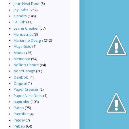
John Next Door
(3)
JoyCrafts
(252)
Kippers
(146)
Le Suh
(11)
Leane Creatief
(57)
Manuscript
(3)
Marianne Design
(212)
Maya Gold
(1)
Mboss
(25)
Memento
(54)
Nellie's Choice
(64)
Noor!Design
(20)
OakiDoki
(4)
Origami
(1)
Paper Creaser
(2)
Paper Nest Dolls
(1)
papicolor
(103)
Pardo
(75)
Patchfelt
(4)
Patchy
(7)
Pébéo
(64)