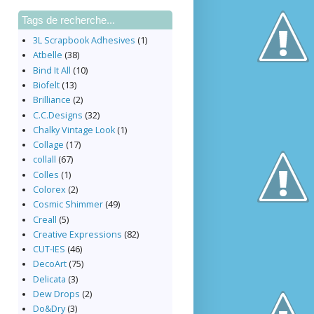
Tags de recherche...
3L Scrapbook Adhesives
(1)
Atbelle
(38)
Bind It All
(10)
Biofelt
(13)
Brilliance
(2)
C.C.Designs
(32)
Chalky Vintage Look
(1)
Collage
(17)
collall
(67)
Colles
(1)
Colorex
(2)
Cosmic Shimmer
(49)
Creall
(5)
Creative Expressions
(82)
CUT-IES
(46)
DecoArt
(75)
Delicata
(3)
Dew Drops
(2)
Do&Dry
(3)