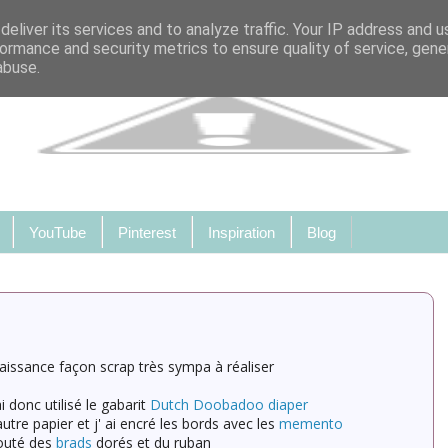
eliver its services and to analyze traffic. Your IP address and 
ormance and security metrics to ensure quality of service, gen
abuse.
YouTube
Pinterest
Inspiration
Blog
naissance façon scrap très sympa à réaliser
i donc utilisé le gabarit
Dutch Doobadoo diaper
 autre papier et j' ai encré les bords avec les
memento
ajouté des
brads
dorés et du ruban