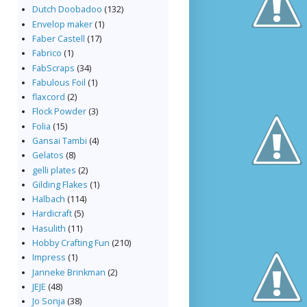
Dutch Doobadoo
(132)
Envelop maker
(1)
Faber Castell
(17)
Fabrico
(1)
FabScraps
(34)
Fabulous Foil
(1)
flaxcord
(2)
Flock Powder
(3)
Folia
(15)
Gansai Tambi
(4)
Gelatos
(8)
gelli plates
(2)
Gilding Flakes
(1)
Halbach
(114)
Hardicraft
(5)
Hasulith
(11)
Hobby Crafting Fun
(210)
Impress
(1)
Janneke Brinkman
(2)
JEJE
(48)
Jo Sonja
(38)