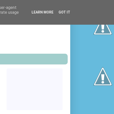
user-agent
erate usage
LEARN MORE
GOT IT