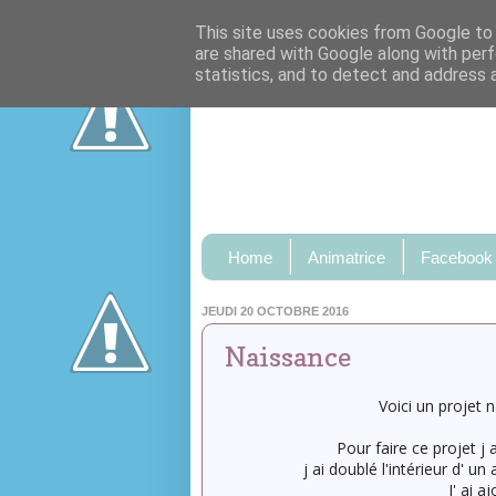
This site uses cookies from Google to d
are shared with Google along with perf
statistics, and to detect and address 
Home
Animatrice
Facebook
JEUDI 20 OCTOBRE 2016
Naissance
Voici un projet 
Pour faire ce projet j a
j ai doublé l'intérieur d' un
J' ai 