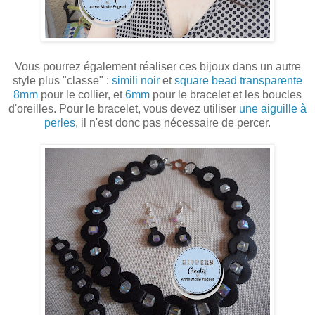
Vous pourrez également réaliser ces bijoux dans un autre
style plus "classe" :
simili noir
et
square bead transparente
8mm
pour le collier, et
6mm
pour le bracelet et les boucles
d'oreilles. Pour le bracelet, vous devez utiliser
une aiguille à
perles
, il n'est donc pas nécessaire de percer.